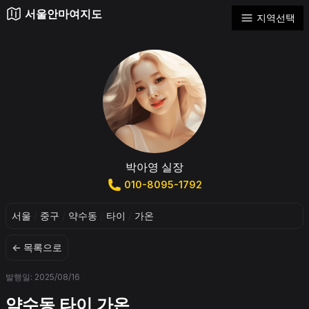
서울안마여지도
지역선택
박아영 실장
010-8095-1792
서울
/
중구
/
약수동
/
타이
/
가온
← 목록으로
발행일: 2025/08/16
약수동 타이 가온