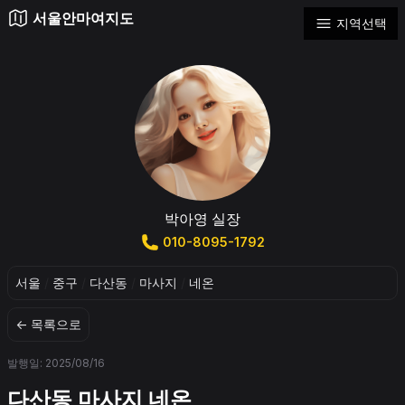
서울안마여지도
지역선택
박아영 실장
010-8095-1792
서울
/
중구
/
다산동
/
마사지
/
네온
← 목록으로
발행일: 2025/08/16
다산동 마사지 네온