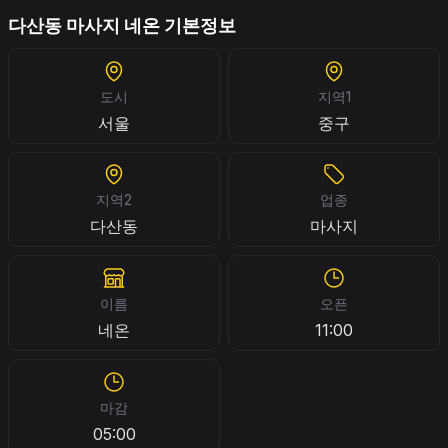
다산동 마사지 네온 기본정보
도시
지역1
서울
중구
지역2
업종
다산동
마사지
이름
오픈
네온
11:00
마감
05:00