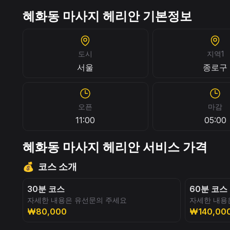
혜화동 마사지 헤리안 기본정보
도시
지역1
서울
종로구
오픈
마감
11:00
05:00
혜화동 마사지 헤리안 서비스 가격
💰
코스 소개
30분 코스
60분 코스
자세한 내용은 유선문의 주세요
자세한 내용
₩80,000
₩140,00