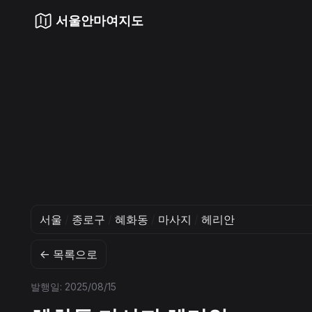
서울안마여지도
서울
/
종로구
/
혜화동
/
마사지
/
헤리안
← 목록으로
발행일: 2025/08/15