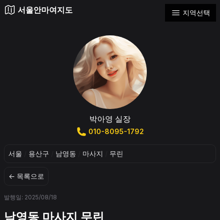
서울안마여지도
지역선택
박아영 실장
010-8095-1792
서울
/
용산구
/
남영동
/
마사지
/
무린
← 목록으로
발행일: 2025/08/18
남영동 마사지 무린