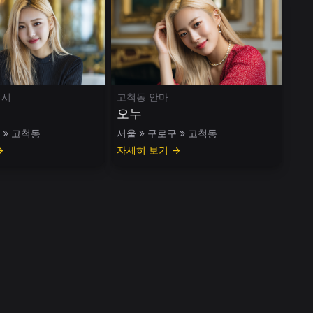
디시
고척동 안마
오누
 » 고척동
서울 » 구로구 » 고척동
→
자세히 보기 →