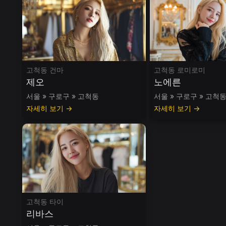
고척동 건마
고척동 로미로미
제오
노에른
서울 » 구로구 » 고척동
서울 » 구로구 » 고척
자세히 보기 →
자세히 보기 →
고척동 타이
리바스